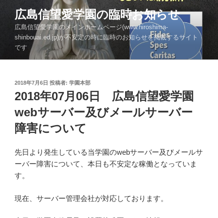
コ
広島信望愛学園の臨時お知らせ
ン
広島信望愛学園のメインホームページ(www.hiroshima-
テ
shinbouai.ed.jp)が不安定の時に臨時のお知らせを掲載するサイト
ン
です
ツ
へ
ス
投
2018年7月6日
投稿者:
学園本部
キ
稿
2018年07月06日 広島信望愛学園
ッ
日:
webサーバー及びメールサーバー
プ
障害について
先日より発生している当学園のwebサーバー及びメールサ
ーバー障害について、本日も不安定な稼働となっていま
す。
現在、サーバー管理会社が対応しております。