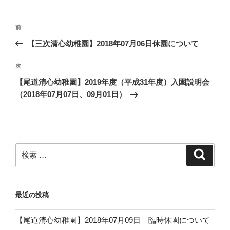
投
過
前
稿
去
【三次清心幼稚園】2018年07月06日休園について
ナ
の
ビ
投
次
次
稿
ゲ
の
【尾道清心幼稚園】2019年度（平成31年度）入園説明会
投
ー
（2018年07月07日、09月01日）
稿
シ
ョ
ン
検
検
索
索:
最近の投稿
【尾道清心幼稚園】2018年07月09日 臨時休園について