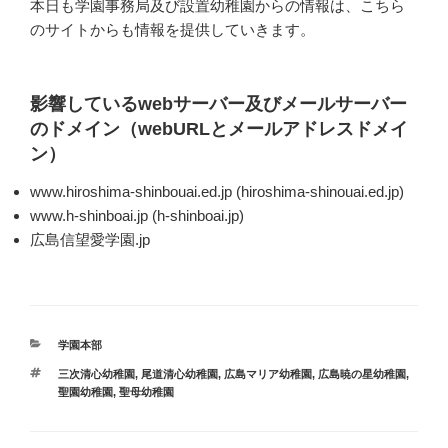
本日も学園事務局及び設置幼稚園からの情報は、こちら
のサイトからも情報を提供していきます。
影響しているwebサーバー及びメールサーバー
のドメイン（webURLとメールアドレスドメイ
ン）
www.hiroshima-shinbouai.ed.jp (hiroshima-shinouai.ed.jp)
www.h-shinboai.jp (h-shinboai.jp)
広島信望愛学園.jp
カ
学園本部
テ
タ
三次清心幼稚園
,
尾道清心幼稚園
,
広島マリア幼稚園
,
広島暁の星幼稚園
,
ゴ
グ
聖園幼稚園
,
聖母幼稚園
リ
ー