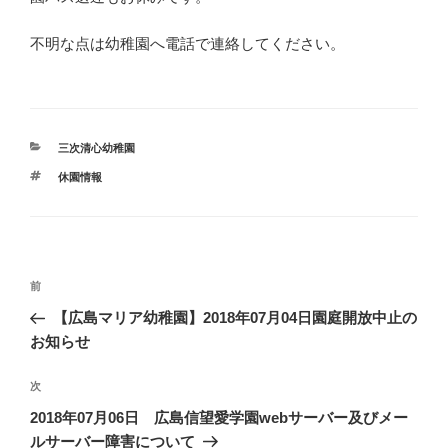
不明な点は幼稚園へ電話で連絡してください。
カ
三次清心幼稚園
テ
タ
休園情報
ゴ
グ
リ
ー
投
過
前
稿
去
【広島マリア幼稚園】2018年07月04日園庭開放中止の
ナ
の
お知らせ
ビ
投
稿
ゲ
次
次
の
ー
2018年07月06日 広島信望愛学園webサーバー及びメー
投
ルサーバー障害について
シ